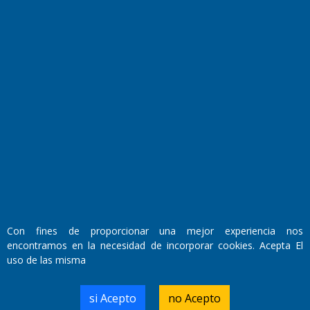
Fundado por el
Doctor Antonio Nemesio
Primera edición: Domingo 3 de Mayo de 1992
Miembro de ADIRA,ADEPA y CPPAL
Propietario: El Diario SRL
Con fines de proporcionar una mejor experiencia nos
Director Periodístico:
encontramos en la necesidad de incorporar cookies. Acepta El
Walter René Goñi
uso de las misma
si Acepto
no Acepto
Domicilio Legal: José Ingenieros 855,