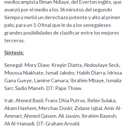
mediocampista Iliman Ndiaye, del Everton inglés, que
avanzó por el medio a los 36 minutos del segundo
tiempo y metió un derechazo potente y alto al primer
palo, para un 5-0 final que le da a los senegaleses
grandes posibilidades de clasificar entre los mejores
terceros.
Síntesis:
Senegal: Mory Diaw; Krepin Diatta, Abdoulaye Seck,
Moussa Niakhate, Ismail Jakobs; Habib Diarra, Idrissa
Gana Gueye, Lamine Camara; Ibrahim Mbaye, Ismaila
Sarr, Sadio Maneh. DT: Pape Thiaw.
Irak: Ahmed Basil; Frans Dhia Putros, Rebin Sulaka,
Akam Hashem, Merchas Doski; Zidane Iqbal, Amir Al-
Ammari; Ahmed Qasem. Ali Jassim, Ibrahim Bayesh;
Ali Al-Hamadi. DT: Graham Arnold.