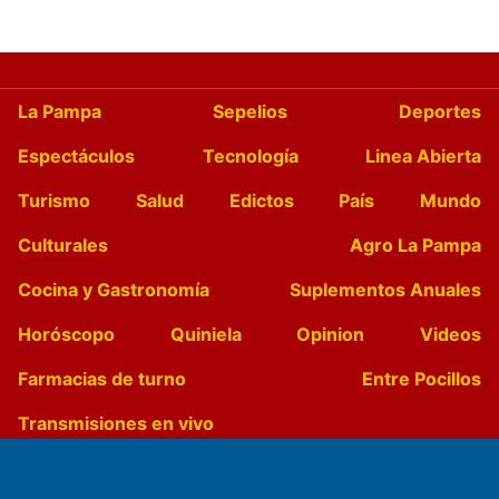
La Pampa
Sepelios
Deportes
Espectáculos
Tecnología
Linea Abierta
Turismo
Salud
Edictos
País
Mundo
Culturales
Agro La Pampa
Cocina y Gastronomía
Suplementos Anuales
Horóscopo
Quiniela
Opinion
Videos
Farmacias de turno
Entre Pocillos
Transmisiones en vivo
El Diario de Papel en DIGITAL