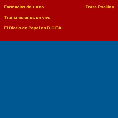
Farmacias de turno
Entre Pocillos
Transmisiones en vivo
El Diario de Papel en DIGITAL
Fundado por el
Doctor Antonio Nemesio
Primera edición: Domingo 3 de Mayo de 1992
Miembro de ADIRA,ADEPA y CPPAL