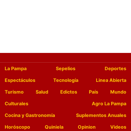
La Pampa
Sepelios
Deportes
Espectáculos
Tecnología
Linea Abierta
Turismo
Salud
Edictos
País
Mundo
Culturales
Agro La Pampa
Cocina y Gastronomía
Suplementos Anuales
Horóscopo
Quiniela
Opinion
Videos