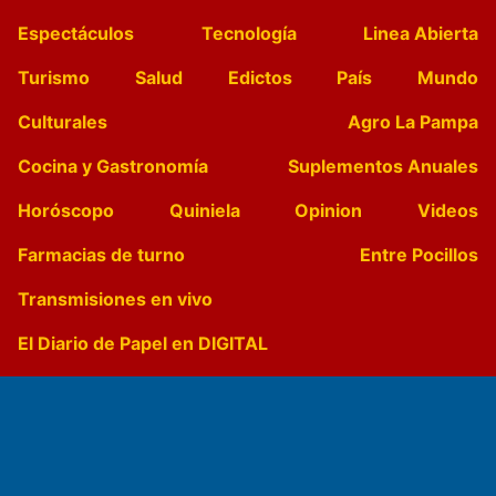
Espectáculos
Tecnología
Linea Abierta
Turismo
Salud
Edictos
País
Mundo
Culturales
Agro La Pampa
Cocina y Gastronomía
Suplementos Anuales
Horóscopo
Quiniela
Opinion
Videos
Farmacias de turno
Entre Pocillos
Transmisiones en vivo
El Diario de Papel en DIGITAL