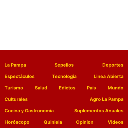
La Pampa
Sepelios
Deportes
Espectáculos
Tecnología
Linea Abierta
Turismo
Salud
Edictos
País
Mundo
Culturales
Agro La Pampa
Cocina y Gastronomía
Suplementos Anuales
Horóscopo
Quiniela
Opinion
Videos