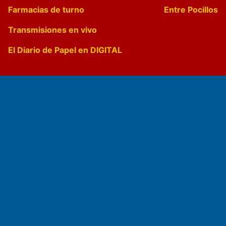
Farmacias de turno
Entre Pocillos
Transmisiones en vivo
El Diario de Papel en DIGITAL
Fundado por el
Doctor Antonio Nemesio
Primera edición: Domingo 3 de Mayo de 1992
Miembro de ADIRA,ADEPA y CPPAL