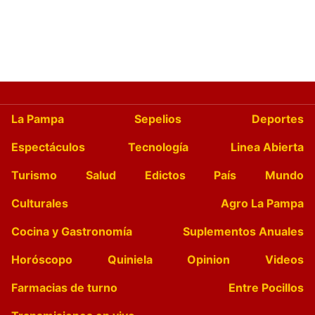
La Pampa
Sepelios
Deportes
Espectáculos
Tecnología
Linea Abierta
Turismo
Salud
Edictos
País
Mundo
Culturales
Agro La Pampa
Cocina y Gastronomía
Suplementos Anuales
Horóscopo
Quiniela
Opinion
Videos
Farmacias de turno
Entre Pocillos