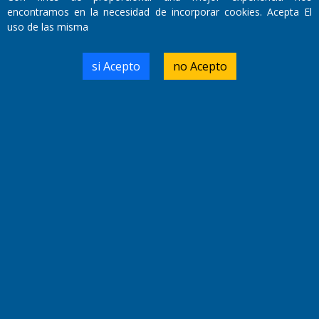
encontramos en la necesidad de incorporar cookies. Acepta El
uso de las misma
Domicilio Legal: José Ingenieros 855,
Santa Rosa, La Pampa.
si Acepto
no Acepto
Número de Registro DNDA:
RL-2019-55551274-APN-DNDA#MJ
Edición #
9418
Fecha de Edición:
7/08/2026
Fecha de Inicio: 19/10/2000
Director General de Contenidos:
Dr. Jorge Ricardo Nemesio
Redacción, Administración,
Oficina Comercial y Planta Impresora:
José Ingenieros 855,
Santa Rosa, La Pampa, Argentina.
Tel: (02954) 411117/18/19/20
Cel: +54 2954 535213