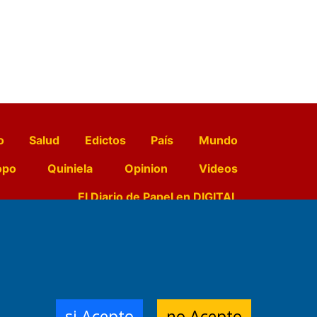
o
Salud
Edictos
País
Mundo
opo
Quiniela
Opinion
Videos
El Diario de Papel en DIGITAL
e Contenidos:
Nemesio
ración,
si Acepto
no Acepto