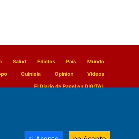
o
Salud
Edictos
País
Mundo
opo
Quiniela
Opinion
Videos
El Diario de Papel en DIGITAL
e Contenidos:
Nemesio
ración,
si Acepto
no Acepto