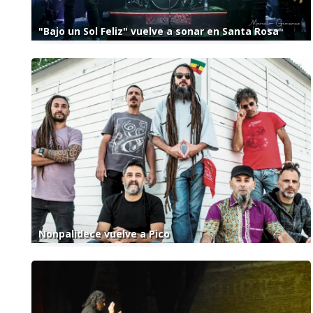
"Bajo un Sol Feliz" vuelve a sonar en Santa Rosa
Nonpalidece vuelve a Pico