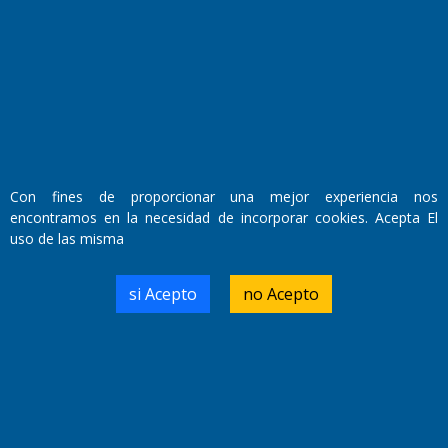
Fundado por el
Doctor Antonio Nemesio
Primera edición: Domingo 3 de Mayo de 1992
Miembro de ADIRA,ADEPA y CPPAL
Propietario: El Diario SRL
Director Periodístico:
Walter René Goñi
Con fines de proporcionar una mejor experiencia nos
encontramos en la necesidad de incorporar cookies. Acepta El
uso de las misma
Domicilio Legal: José Ingenieros 855,
Santa Rosa, La Pampa.
Número de Registro DNDA:
si Acepto
no Acepto
RL-2019-55551274-APN-DNDA#MJ
Edición #
9418
Fecha de Edición:
7/08/2026
Fecha de Inicio: 19/10/2000
Director General de Contenidos:
Dr. Jorge Ricardo Nemesio