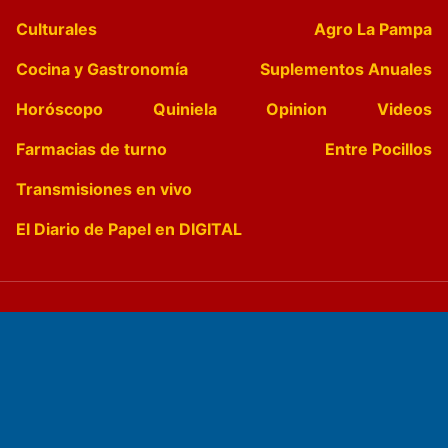
Culturales
Agro La Pampa
Cocina y Gastronomía
Suplementos Anuales
Horóscopo
Quiniela
Opinion
Videos
Farmacias de turno
Entre Pocillos
Transmisiones en vivo
El Diario de Papel en DIGITAL