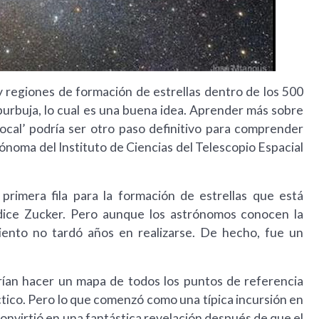
s y regiones de formación de estrellas dentro de los 500
 burbuja, lo cual es una buena idea. Aprender más sobre
Local’ podría ser otro paso definitivo para comprender
rónoma del Instituto de Ciencias del Telescopio Espacial
rimera fila para la formación de estrellas que está
 dice Zucker. Pero aunque los astrónomos conocen la
iento no tardó años en realizarse. De hecho, fue un
ían hacer un mapa de todos los puntos de referencia
ctico. Pero lo que comenzó como una típica incursión en
 convirtió en una fantástica revelación después de que el