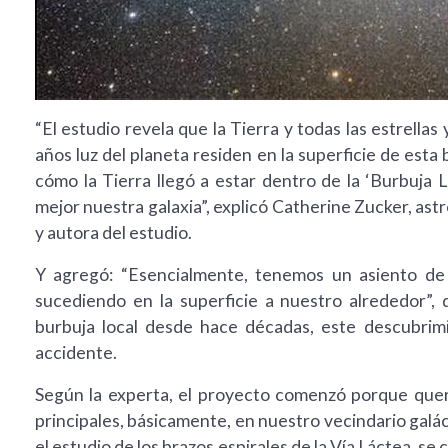
“El estudio revela que la Tierra y todas las estrella
años luz del planeta residen en la superficie de esta
cómo la Tierra llegó a estar dentro de la ‘Burbuja 
mejor nuestra galaxia”, explicó Catherine Zucker, ast
y autora del estudio.
Y agregó: “Esencialmente, tenemos un asiento de p
sucediendo en la superficie a nuestro alrededor”,
burbuja local desde hace décadas, este descubrim
accidente.
Según la experta, el proyecto comenzó porque quer
principales, básicamente, en nuestro vecindario galá
el estudio de los brazos espirales de la Vía Láctea, se