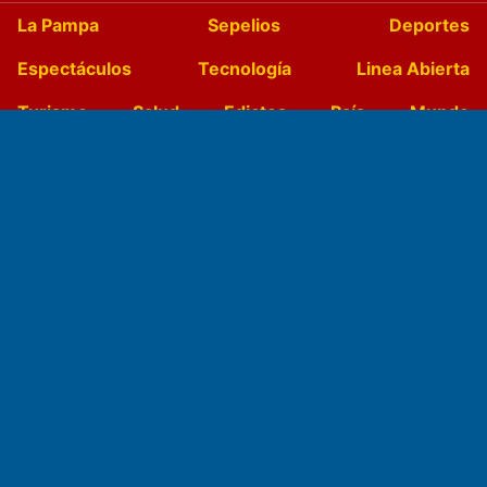
La Pampa
Sepelios
Deportes
Espectáculos
Tecnología
Linea Abierta
Turismo
Salud
Edictos
País
Mundo
Culturales
Agro La Pampa
Cocina y Gastronomía
Suplementos Anuales
Horóscopo
Quiniela
Opinion
Videos
Farmacias de turno
Entre Pocillos
Transmisiones en vivo
El Diario de Papel en DIGITAL