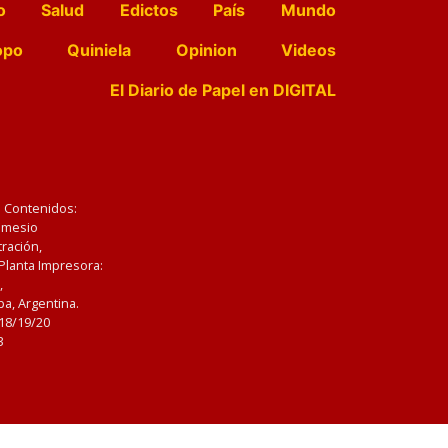
o
Salud
Edictos
País
Mundo
opo
Quiniela
Opinion
Videos
El Diario de Papel en DIGITAL
e Contenidos:
Nemesio
ración,
 Planta Impresora:
,
a, Argentina.
/18/19/20
3