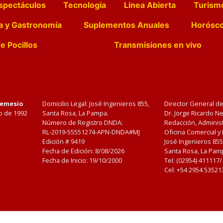
spectáculos
Tecnología
Linea Abierta
Turism
a y Gastronomía
Suplementos Anuales
Horósc
e Pocillos
Transmisiones en vivo
Nemesio
Domicilio Legal: José Ingenieros 855,
Director General d
o de 1992
Santa Rosa, La Pampa.
Dr. Jorge Ricardo 
Número de Registro DNDA:
Redacción, Administ
RL-2019-55551274-APN-DNDA#MJ
Oficina Comercial y
Edición #
9419
José Ingenieros 855
Fecha de Edición:
8/08/2026
Santa Rosa, La Pamp
Fecha de Inicio: 19/10/2000
Tel: (02954) 411117
Cel: +54 2954 53521