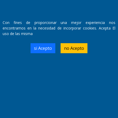
Con fines de proporcionar una mejor experiencia nos
encontramos en la necesidad de incorporar cookies. Acepta El
uso de las misma
Fundado por el
Doctor Antonio Nemesio
Primera edición: Domingo 3 de Mayo de 1992
si Acepto
no Acepto
Miembro de ADIRA,ADEPA y CPPAL
Propietario: El Diario SRL
Director Periodístico:
Walter René Goñi
Domicilio Legal: José Ingenieros 855,
Santa Rosa, La Pampa.
Número de Registro DNDA:
RL-2019-55551274-APN-DNDA#MJ
Edición #
9417
Fecha de Edición:
6/08/2026
Fecha de Inicio: 19/10/2000