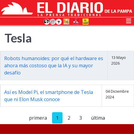
Tesla
13 Mayo
Robots humanoides: por qué el hardware es
2026
ahora más costoso que la IA y su mayor
desafío
04 Diciembre
Así es Model Pi, el smartphone de Tesla
2024
que ni Elon Musk conoce
primera
1
2
3
última