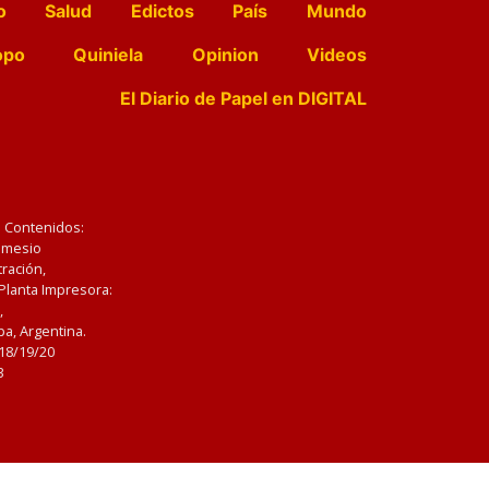
o
Salud
Edictos
País
Mundo
opo
Quiniela
Opinion
Videos
El Diario de Papel en DIGITAL
e Contenidos:
Nemesio
ración,
 Planta Impresora:
,
a, Argentina.
/18/19/20
3