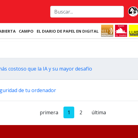
ABIERTA
CAMPO
EL DIARIO DE PAPEL EN DIGITAL
ás costoso que la IA y su mayor desafío
eguridad de tu ordenador
primera
1
2
última