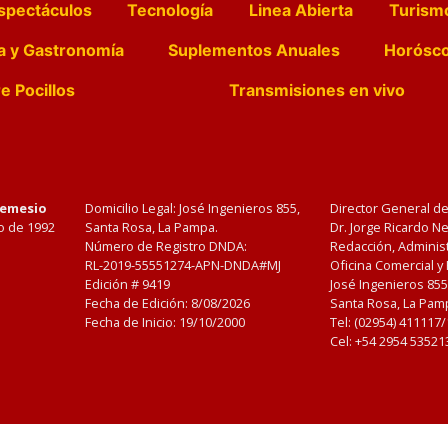
spectáculos
Tecnología
Linea Abierta
Turism
a y Gastronomía
Suplementos Anuales
Horósc
e Pocillos
Transmisiones en vivo
Nemesio
Domicilio Legal: José Ingenieros 855,
Director General d
o de 1992
Santa Rosa, La Pampa.
Dr. Jorge Ricardo 
Número de Registro DNDA:
Redacción, Administ
RL-2019-55551274-APN-DNDA#MJ
Oficina Comercial y
Edición #
9419
José Ingenieros 855
Fecha de Edición:
8/08/2026
Santa Rosa, La Pamp
Fecha de Inicio: 19/10/2000
Tel: (02954) 411117
Cel: +54 2954 53521