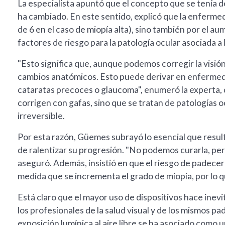
La especialista apuntó que el concepto que se tenía 
ha cambiado. En este sentido, explicó que la enferme
de 6 en el caso de miopía alta), sino también por el aum
factores de riesgo para la patología ocular asociada a 
"Esto significa que, aunque podemos corregir la visión
cambios anatómicos. Esto puede derivar en enfermeda
cataratas precoces o glaucoma", enumeró la experta,
corrigen con gafas, sino que se tratan de patologías
irreversible.
Por esta razón, Güemes subrayó lo esencial que resulta 
de ralentizar su progresión. "No podemos curarla, per
aseguró. Además, insistió en que el riesgo de padec
medida que se incrementa el grado de miopía, por lo q
Está claro que el mayor uso de dispositivos hace inevi
los profesionales de la salud visual y de los mismos p
exposición lumínica al aire libre se ha asociado como u