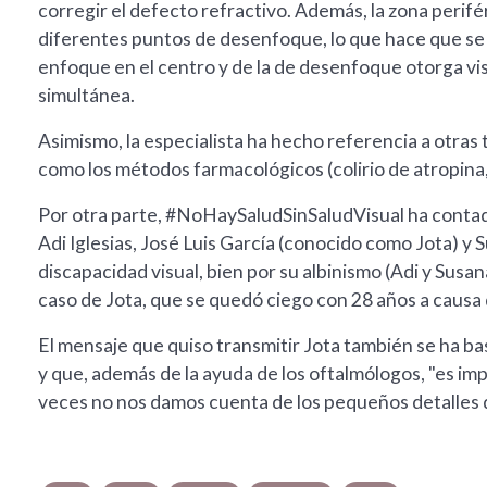
corregir el defecto refractivo. Además, la zona perifé
diferentes puntos de desenfoque, lo que hace que se ra
enfoque en el centro y de la de desenfoque otorga vis
simultánea.
Asimismo, la especialista ha hecho referencia a otras t
como los métodos farmacológicos (colirio de atropin
Por otra parte, #NoHaySaludSinSaludVisual ha contado
Adi Iglesias, José Luis García (conocido como Jota) y
discapacidad visual, bien por su albinismo (Adi y Susa
caso de Jota, que se quedó ciego con 28 años a causa 
El mensaje que quiso transmitir Jota también se ha b
y que, además de la ayuda de los oftalmólogos, "es i
veces no nos damos cuenta de los pequeños detalles qu