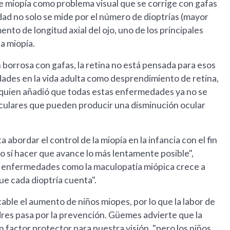
de miopía como problema visual que se corrige con gafas
dad no solo se mide por el número de dioptrías (mayor
ento de longitud axial del ojo, uno de los principales
la miopía.
 borrosa con gafas, la retina no está pensada para esos
des en la vida adulta como desprendimiento de retina,
 quien añadió que todas estas enfermedades ya no se
 oculares que pueden producir una disminución ocular
abordar el control de la miopía en la infancia con el fin
o sí hacer que avance lo más lentamente posible",
er enfermedades como la maculopatía miópica crece a
ue cada dioptría cuenta".
table el aumento de niños miopes, por lo que la labor de
adres pasa por la prevención. Güemes advierte que la
n factor protector para nuestra visión, "pero los niños