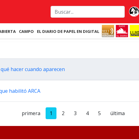
ABIERTA
CAMPO
EL DIARIO DE PAPEL EN DIGITAL
 y qué hacer cuando aparecen
 que habilitó ARCA
primera
1
2
3
4
5
última