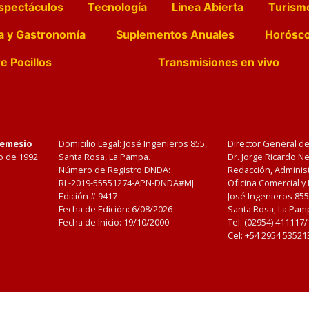
spectáculos
Tecnología
Linea Abierta
Turism
a y Gastronomía
Suplementos Anuales
Horósc
e Pocillos
Transmisiones en vivo
Nemesio
Domicilio Legal: José Ingenieros 855,
Director General d
o de 1992
Santa Rosa, La Pampa.
Dr. Jorge Ricardo 
Número de Registro DNDA:
Redacción, Administ
RL-2019-55551274-APN-DNDA#MJ
Oficina Comercial y
Edición #
9417
José Ingenieros 855
Fecha de Edición:
6/08/2026
Santa Rosa, La Pamp
Fecha de Inicio: 19/10/2000
Tel: (02954) 411117
Cel: +54 2954 53521