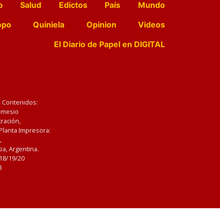
o
Salud
Edictos
País
Mundo
opo
Quiniela
Opinion
Videos
El Diario de Papel en DIGITAL
e Contenidos:
Nemesio
ración,
 Planta Impresora:
,
a, Argentina.
/18/19/20
3