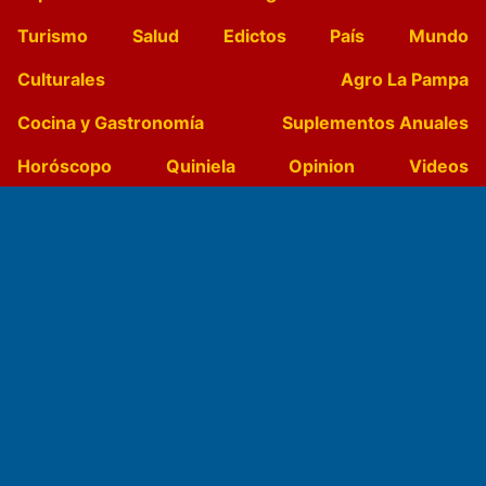
Turismo
Salud
Edictos
País
Mundo
Culturales
Agro La Pampa
Cocina y Gastronomía
Suplementos Anuales
Horóscopo
Quiniela
Opinion
Videos
Farmacias de turno
Entre Pocillos
Transmisiones en vivo
El Diario de Papel en DIGITAL