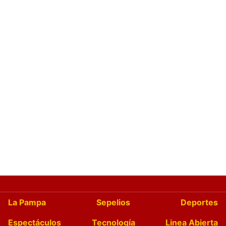
La Pampa
Sepelios
Deportes
Espectáculos
Tecnología
Linea Abierta