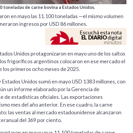
0 toneladas de carne bovina a Estados Unidos.
aron en mayo las 11.100 toneladas —el mismo volumen
neraron ingresos por USD 86 millones.
Escuchá esta nota
EL DIARIO
digital
minutos
stados Unidos protagonizaron en mayo uno de los saltos
, los frigoríficos argentinos colocaron en ese mercado el
e los primeros ocho meses de 2025.
a y Estados Unidos sumó en mayo USD 1383 millones, con
egún un informe elaborado por la Gerencia de
 de estadísticas oficiales. Las exportaciones
smo mes del año anterior. En ese cuadro, la carne
nto: las ventas al mercado estadounidense alcanzaron
eranual del 369 por ciento.
exportaron en mayo unas 11.100 toneladas de carne