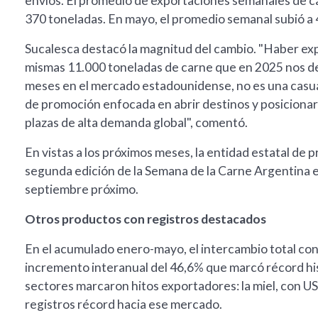
envíos. El promedio de exportaciones semanales de c
370 toneladas. En mayo, el promedio semanal subió a 
Sucalesca destacó la magnitud del cambio. "Haber e
mismas 11.000 toneladas de carne que en 2025 nos de
meses en el mercado estadounidense, no es una casual
de promoción enfocada en abrir destinos y posicionar 
plazas de alta demanda global", comentó.
En vistas a los próximos meses, la entidad estatal d
segunda edición de la Semana de la Carne Argentina e
septiembre próximo.
Otros productos con registros destacados
En el acumulado enero-mayo, el intercambio total con
incremento interanual del 46,6% que marcó récord his
sectores marcaron hitos exportadores: la miel, con US
registros récord hacia ese mercado.