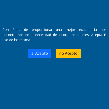
La Pampa
Sepelios
Deportes
Espectáculos
Tecnología
Linea Abierta
Con fines de proporcionar una mejor experiencia nos
Turismo
Salud
Edictos
País
Mundo
encontramos en la necesidad de incorporar cookies. Acepta El
Culturales
Agro La Pampa
uso de las misma
Cocina y Gastronomía
Suplementos Anuales
si Acepto
no Acepto
Horóscopo
Quiniela
Opinion
Videos
Farmacias de turno
Entre Pocillos
Transmisiones en vivo
El Diario de Papel en DIGITAL