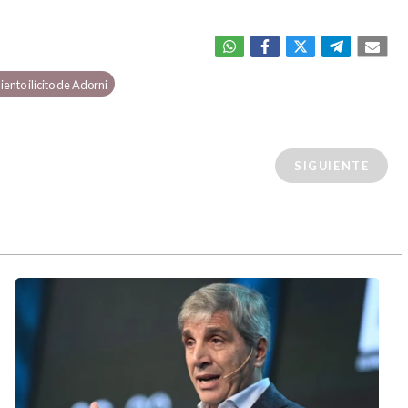
ento ilícito de Adorni
SIGUIENTE