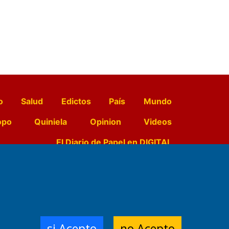
o
Salud
Edictos
País
Mundo
opo
Quiniela
Opinion
Videos
El Diario de Papel en DIGITAL
e Contenidos:
Nemesio
ración,
si Acepto
no Acepto