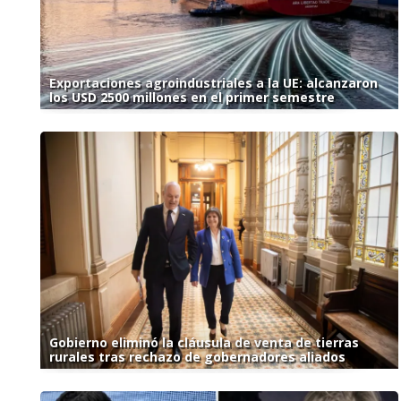
Exportaciones agroindustriales a la UE: alcanzaron
los USD 2500 millones en el primer semestre
Gobierno eliminó la cláusula de venta de tierras
rurales tras rechazo de gobernadores aliados