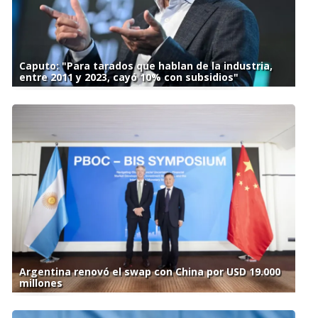
Caputo: "Para tarados que hablan de la industria,
entre 2011 y 2023, cayó 10% con subsidios"
Argentina renovó el swap con China por USD 19.000
millones