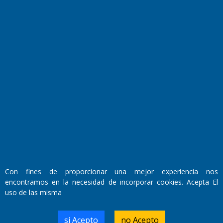
Fundado por el
Doctor Antonio Nemesio
Primera edición: Domingo 3 de Mayo de 1992
Miembro de ADIRA,ADEPA y CPPAL
Propietario: El Diario SRL
Director Periodístico:
Con fines de proporcionar una mejor experiencia nos
Walter René Goñi
encontramos en la necesidad de incorporar cookies. Acepta El
uso de las misma
Domicilio Legal: José Ingenieros 855,
si Acepto
no Acepto
Santa Rosa, La Pampa.