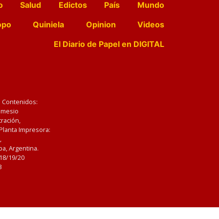
o
Salud
Edictos
País
Mundo
opo
Quiniela
Opinion
Videos
El Diario de Papel en DIGITAL
e Contenidos:
Nemesio
ración,
 Planta Impresora:
,
a, Argentina.
/18/19/20
3