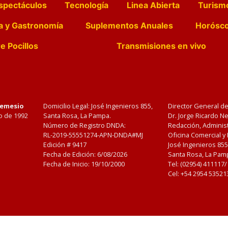
spectáculos
Tecnología
Linea Abierta
Turism
a y Gastronomía
Suplementos Anuales
Horósc
e Pocillos
Transmisiones en vivo
Nemesio
Domicilio Legal: José Ingenieros 855,
Director General d
o de 1992
Santa Rosa, La Pampa.
Dr. Jorge Ricardo 
Número de Registro DNDA:
Redacción, Administ
RL-2019-55551274-APN-DNDA#MJ
Oficina Comercial y
Edición #
9417
José Ingenieros 855
Fecha de Edición:
6/08/2026
Santa Rosa, La Pamp
Fecha de Inicio: 19/10/2000
Tel: (02954) 411117
Cel: +54 2954 53521