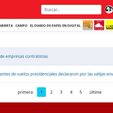
ABIERTA
CAMPO
EL DIARIO DE PAPEL EN DIGITAL
de empresas contratistas
ntes de vuelos presidenciales declararon por las valijas en
primera
1
2
3
4
5
última