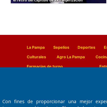
el retiro del capítulo de extranjerización
La Pampa
Sepelios
Deportes
E
Culturales
Agro La Pampa
Cocin
Farmacias de turno
Entr
Fundado por el
Doctor Antonio 
Primera edición: Domingo 3 de May
Con fines de proporcionar una mejor expe
Miembro de ADIRA,ADEPA y CPPAL