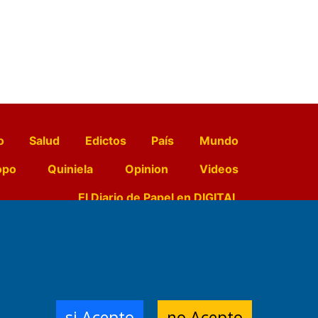
o
Salud
Edictos
País
Mundo
opo
Quiniela
Opinion
Videos
El Diario de Papel en DIGITAL
e Contenidos:
Nemesio
ración,
si Acepto
no Acepto