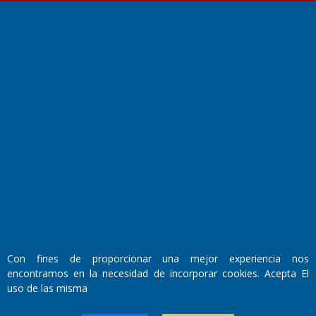
Fundado por el
Doctor Antonio Nemesio
Primera edición: Domingo 3 de Mayo de 1992
Miembro de ADIRA,ADEPA y CPPAL
Propietario: El Diario SRL
Director Periodístico:
Con fines de proporcionar una mejor experiencia nos
Walter René Goñi
encontramos en la necesidad de incorporar cookies. Acepta El
uso de las misma