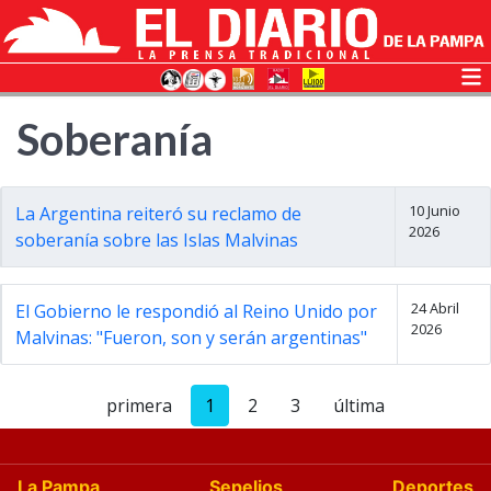
Soberanía
10 Junio
La Argentina reiteró su reclamo de
2026
soberanía sobre las Islas Malvinas
24 Abril
El Gobierno le respondió al Reino Unido por
2026
Malvinas: "Fueron, son y serán argentinas"
primera
1
2
3
última
La Pampa
Sepelios
Deportes