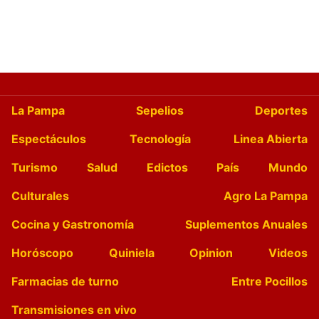
La Pampa
Sepelios
Deportes
Espectáculos
Tecnología
Linea Abierta
Turismo
Salud
Edictos
País
Mundo
Culturales
Agro La Pampa
Cocina y Gastronomía
Suplementos Anuales
Horóscopo
Quiniela
Opinion
Videos
Farmacias de turno
Entre Pocillos
Transmisiones en vivo