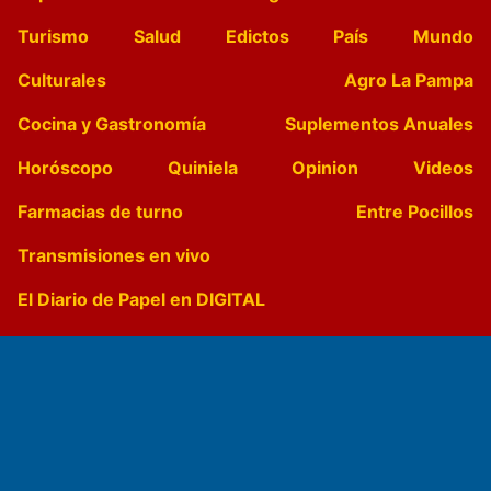
Turismo
Salud
Edictos
País
Mundo
Culturales
Agro La Pampa
Cocina y Gastronomía
Suplementos Anuales
Horóscopo
Quiniela
Opinion
Videos
Farmacias de turno
Entre Pocillos
Transmisiones en vivo
El Diario de Papel en DIGITAL