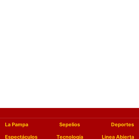
La Pampa
Sepelios
Deportes
Espectáculos
Tecnología
Linea Abierta