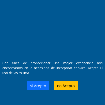
Fundado por el
Doctor Antonio Nemesio
Primera edición: Domingo 3 de Mayo de 1992
Miembro de ADIRA,ADEPA y CPPAL
Propietario: El Diario SRL
Director Periodístico:
Con fines de proporcionar una mejor experiencia nos
Walter René Goñi
encontramos en la necesidad de incorporar cookies. Acepta El
uso de las misma
Domicilio Legal: José Ingenieros 855,
si Acepto
no Acepto
Santa Rosa, La Pampa.
Número de Registro DNDA:
RL-2019-55551274-APN-DNDA#MJ
Edición #
9419
Fecha de Edición:
8/08/2026