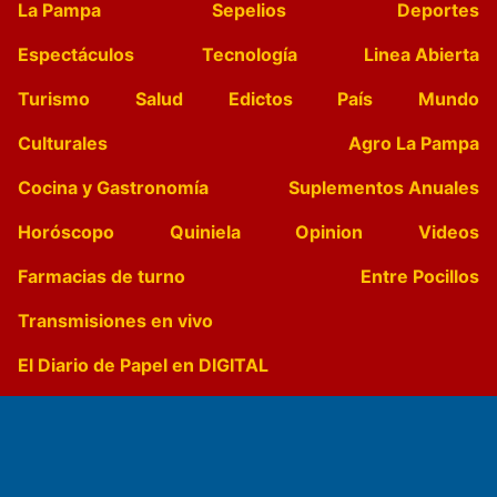
La Pampa
Sepelios
Deportes
Espectáculos
Tecnología
Linea Abierta
Turismo
Salud
Edictos
País
Mundo
Culturales
Agro La Pampa
Cocina y Gastronomía
Suplementos Anuales
Horóscopo
Quiniela
Opinion
Videos
Farmacias de turno
Entre Pocillos
Transmisiones en vivo
El Diario de Papel en DIGITAL