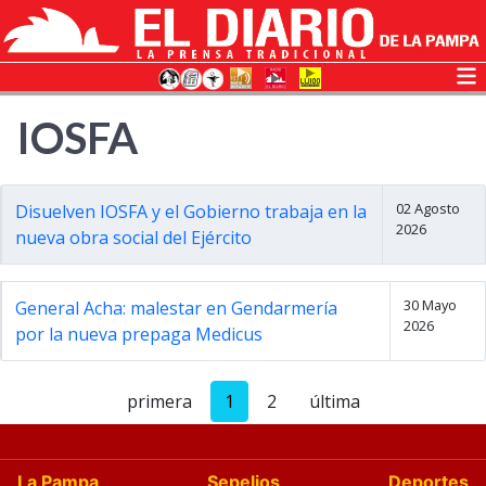
IOSFA
02 Agosto
Disuelven IOSFA y el Gobierno trabaja en la
2026
nueva obra social del Ejército
30 Mayo
General Acha: malestar en Gendarmería
2026
por la nueva prepaga Medicus
primera
1
2
última
La Pampa
Sepelios
Deportes