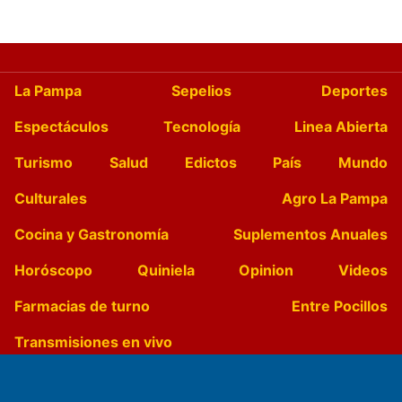
La Pampa
Sepelios
Deportes
Espectáculos
Tecnología
Linea Abierta
Turismo
Salud
Edictos
País
Mundo
Culturales
Agro La Pampa
Cocina y Gastronomía
Suplementos Anuales
Horóscopo
Quiniela
Opinion
Videos
Farmacias de turno
Entre Pocillos
Transmisiones en vivo
El Diario de Papel en DIGITAL