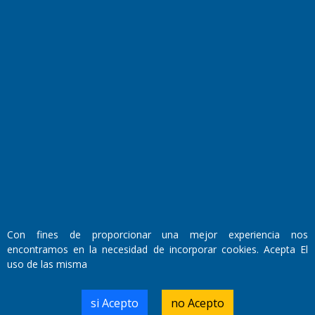
Fundado por el
Doctor Antonio Nemesio
Primera edición: Domingo 3 de Mayo de 1992
Miembro de ADIRA,ADEPA y CPPAL
Propietario: El Diario SRL
Con fines de proporcionar una mejor experiencia nos
Director Periodístico:
encontramos en la necesidad de incorporar cookies. Acepta El
Walter René Goñi
uso de las misma
si Acepto
no Acepto
Domicilio Legal: José Ingenieros 855,