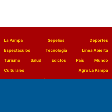
La Pampa
Sepelios
Deportes
Espectáculos
Tecnología
Linea Abierta
Turismo
Salud
Edictos
País
Mundo
Culturales
Agro La Pampa
Cocina y Gastronomía
Suplementos Anuales
Horóscopo
Quiniela
Opinion
Videos
Farmacias de turno
Entre Pocillos
Transmisiones en vivo