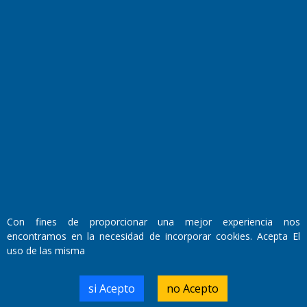
El Diario de Papel en DIGITAL
Con fines de proporcionar una mejor experiencia nos
Fundado por el
Doctor Antonio Nemesio
encontramos en la necesidad de incorporar cookies. Acepta El
Primera edición: Domingo 3 de Mayo de 1992
uso de las misma
Miembro de ADIRA,ADEPA y CPPAL
Propietario: El Diario SRL
Director Periodístico:
si Acepto
no Acepto
Walter René Goñi