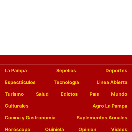
La Pampa
Sepelios
Deportes
Espectáculos
Tecnología
Linea Abierta
Turismo
Salud
Edictos
País
Mundo
Culturales
Agro La Pampa
Cocina y Gastronomía
Suplementos Anuales
Horóscopo
Quiniela
Opinion
Videos