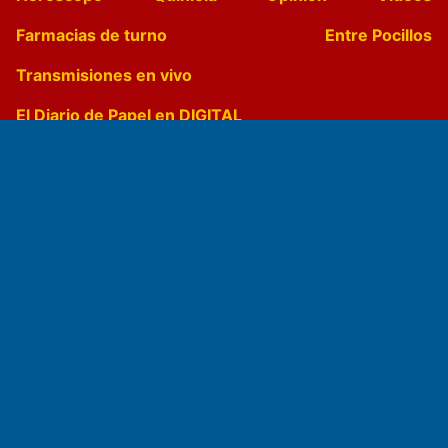
Farmacias de turno
Entre Pocillos
Transmisiones en vivo
El Diario de Papel en DIGITAL
Fundado por el
Doctor Antonio Nemesio
Primera edición: Domingo 3 de Mayo de 1992