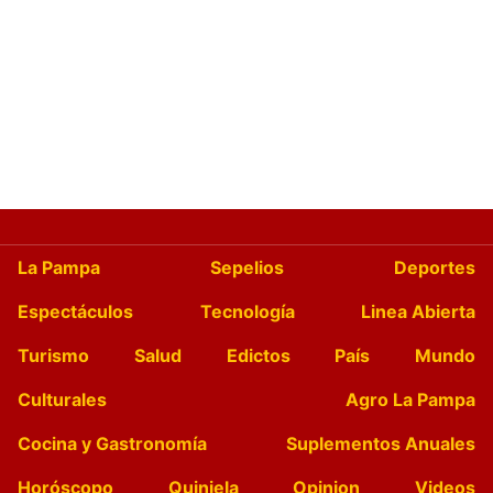
La Pampa
Sepelios
Deportes
Espectáculos
Tecnología
Linea Abierta
Turismo
Salud
Edictos
País
Mundo
Culturales
Agro La Pampa
Cocina y Gastronomía
Suplementos Anuales
Horóscopo
Quiniela
Opinion
Videos