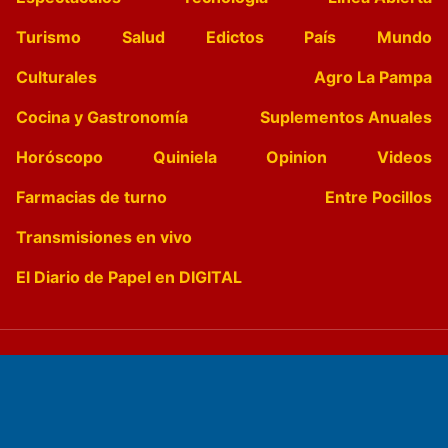
Turismo
Salud
Edictos
País
Mundo
Culturales
Agro La Pampa
Cocina y Gastronomía
Suplementos Anuales
Horóscopo
Quiniela
Opinion
Videos
Farmacias de turno
Entre Pocillos
Transmisiones en vivo
El Diario de Papel en DIGITAL