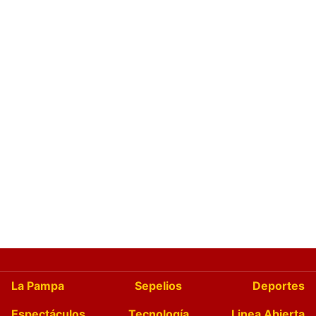
La Pampa
Sepelios
Deportes
Espectáculos
Tecnología
Linea Abierta