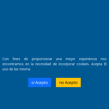
Fundado por el
Doctor Antonio Nemesio
Primera edición: Domingo 3 de Mayo de 1992
Miembro de ADIRA,ADEPA y CPPAL
Propietario: El Diario SRL
Director Periodístico:
Walter René Goñi
Con fines de proporcionar una mejor experiencia nos
encontramos en la necesidad de incorporar cookies. Acepta El
uso de las misma
Domicilio Legal: José Ingenieros 855,
Santa Rosa, La Pampa.
Número de Registro DNDA:
si Acepto
no Acepto
RL-2019-55551274-APN-DNDA#MJ
Edición #
9417
Fecha de Edición:
6/08/2026
Fecha de Inicio: 19/10/2000