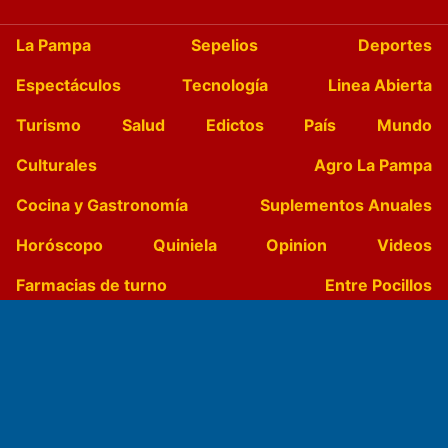
La Pampa
Sepelios
Deportes
Espectáculos
Tecnología
Linea Abierta
Turismo
Salud
Edictos
País
Mundo
Culturales
Agro La Pampa
Cocina y Gastronomía
Suplementos Anuales
Horóscopo
Quiniela
Opinion
Videos
Farmacias de turno
Entre Pocillos
Transmisiones en vivo
El Diario de Papel en DIGITAL