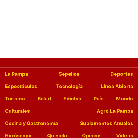
La Pampa
Sepelios
Deportes
Espectáculos
Tecnología
Linea Abierta
Turismo
Salud
Edictos
País
Mundo
Culturales
Agro La Pampa
Cocina y Gastronomía
Suplementos Anuales
Horóscopo
Quiniela
Opinion
Videos