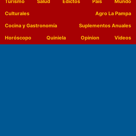
Turismo
Salud
Edictos
País
Mundo
Culturales
Agro La Pampa
Cocina y Gastronomía
Suplementos Anuales
Horóscopo
Quiniela
Opinion
Videos
Farmacias de turno
Entre Pocillos
Transmisiones en vivo
El Diario de Papel en DIGITAL