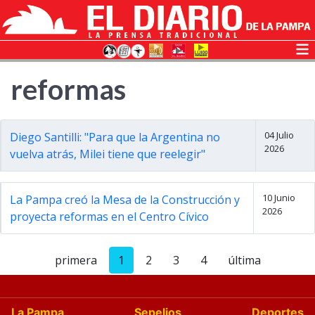
reformas
04 Julio
Diego Santilli: "Para que la Argentina no
2026
vuelva atrás, Milei tiene que reelegir"
10 Junio
La Pampa creó la Mesa de la Construcción y
2026
proyecta reformas en el Centro Cívico
primera
1
2
3
4
última
La Pampa
Sepelios
Deportes