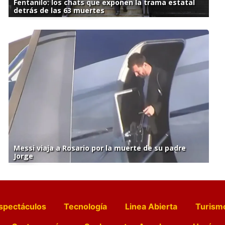
Fentanilo: los chats que exponen la trama estatal
detrás de las 63 muertes
Messi viaja a Rosario por la muerte de su padre
Jorge
spectáculos
Tecnología
Linea Abierta
Turism