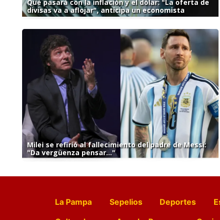
Qué pasará con la inflación y el dólar: "La oferta de
divisas va a aflojar", anticipa un economista
Milei se refirió al fallecimiento del padre de Messi:
"Da vergüenza pensar..."
La Pampa
Sepelios
Deportes
E