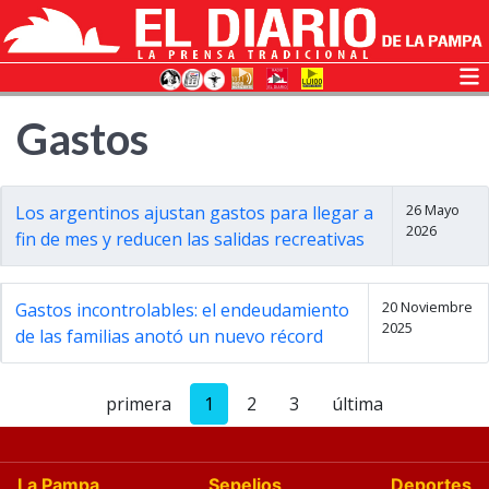
Gastos
26 Mayo
Los argentinos ajustan gastos para llegar a
2026
fin de mes y reducen las salidas recreativas
20 Noviembre
Gastos incontrolables: el endeudamiento
2025
de las familias anotó un nuevo récord
primera
1
2
3
última
La Pampa
Sepelios
Deportes