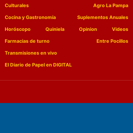
Culturales
Agro La Pampa
Cocina y Gastronomía
Suplementos Anuales
Horóscopo
Quiniela
Opinion
Videos
Farmacias de turno
Entre Pocillos
Transmisiones en vivo
El Diario de Papel en DIGITAL