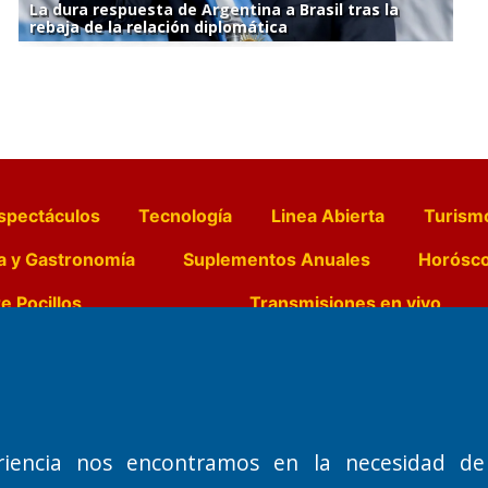
La dura respuesta de Argentina a Brasil tras la
rebaja de la relación diplomática
spectáculos
Tecnología
Linea Abierta
Turism
a y Gastronomía
Suplementos Anuales
Horósc
e Pocillos
Transmisiones en vivo
Nemesio
Domicilio Legal: José Ingenieros 855,
Director General d
o de 1992
Santa Rosa, La Pampa.
Dr. Jorge Ricardo 
riencia nos encontramos en la necesidad de
Número de Registro DNDA:
Redacción, Administ