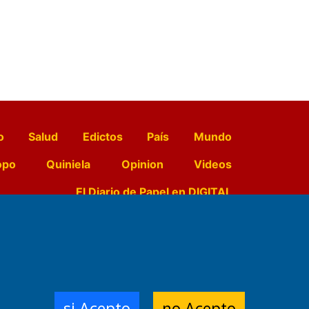
o
Salud
Edictos
País
Mundo
opo
Quiniela
Opinion
Videos
El Diario de Papel en DIGITAL
e Contenidos:
Nemesio
ración,
si Acepto
no Acepto