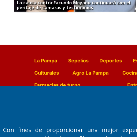
La causa contra Facundo Moyano continuará con el
peritaje de cámaras y testimonios
La Pampa
Sepelios
Deportes
E
Culturales
Agro La Pampa
Cocin
Farmacias de turno
Entr
Fundado por el
Doctor Antonio 
Primera edición: Domingo 3 de May
Con fines de proporcionar una mejor expe
Miembro de ADIRA,ADEPA y CPPAL