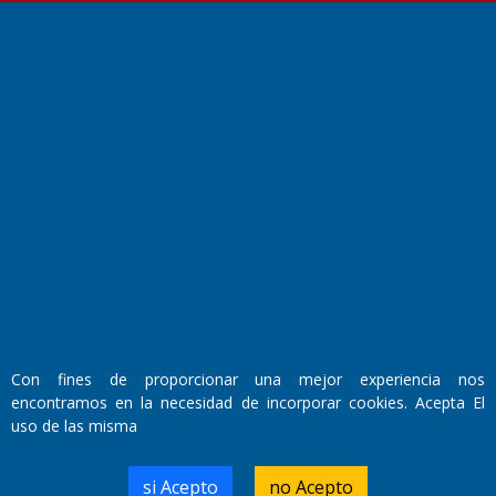
Fundado por el
Doctor Antonio Nemesio
Primera edición: Domingo 3 de Mayo de 1992
Miembro de ADIRA,ADEPA y CPPAL
Propietario: El Diario SRL
Director Periodístico:
Walter René Goñi
Con fines de proporcionar una mejor experiencia nos
encontramos en la necesidad de incorporar cookies. Acepta El
uso de las misma
Domicilio Legal: José Ingenieros 855,
Santa Rosa, La Pampa.
Número de Registro DNDA:
si Acepto
no Acepto