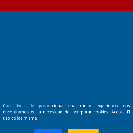
Fundado por el
Doctor Antonio Nemesio
Primera edición: Domingo 3 de Mayo de 1992
Miembro de ADIRA,ADEPA y CPPAL
Propietario: El Diario SRL
Director Periodístico:
Walter René Goñi
Con fines de proporcionar una mejor experiencia nos
encontramos en la necesidad de incorporar cookies. Acepta El
Domicilio Legal: José Ingenieros 855,
uso de las misma
Santa Rosa, La Pampa.
Número de Registro DNDA:
RL-2019-55551274-APN-DNDA#MJ