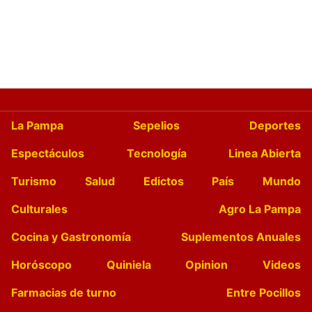
La Pampa
Sepelios
Deportes
Espectáculos
Tecnología
Linea Abierta
Turismo
Salud
Edictos
País
Mundo
Culturales
Agro La Pampa
Cocina y Gastronomía
Suplementos Anuales
Horóscopo
Quiniela
Opinion
Videos
Farmacias de turno
Entre Pocillos