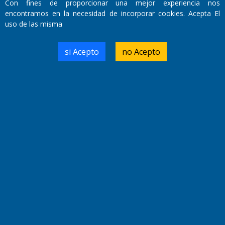
Con fines de proporcionar una mejor experiencia nos
encontramos en la necesidad de incorporar cookies. Acepta El
uso de las misma
Domicilio Legal: José Ingenieros 855,
Santa Rosa, La Pampa.
si Acepto
no Acepto
Número de Registro DNDA:
RL-2019-55551274-APN-DNDA#MJ
Edición #
9417
Fecha de Edición:
6/08/2026
Fecha de Inicio: 19/10/2000
Director General de Contenidos:
Dr. Jorge Ricardo Nemesio
Redacción, Administración,
Oficina Comercial y Planta Impresora:
José Ingenieros 855,
Santa Rosa, La Pampa, Argentina.
Tel: (02954) 411117/18/19/20
Cel: +54 2954 535213