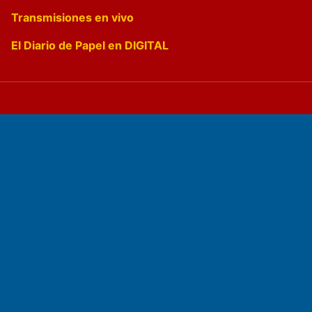
Transmisiones en vivo
El Diario de Papel en DIGITAL
Fundado por el
Doctor Antonio Nemesio
Primera edición: Domingo 3 de Mayo de 1992
Miembro de ADIRA,ADEPA y CPPAL
Propietario: El Diario SRL
Director Periodístico: