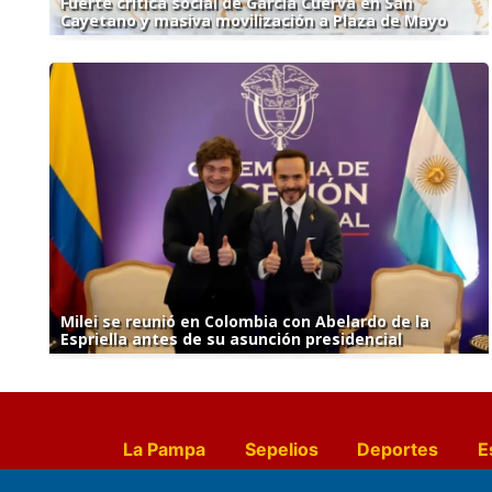
Fuerte crítica social de García Cuerva en San
Cayetano y masiva movilización a Plaza de Mayo
Milei se reunió en Colombia con Abelardo de la
Espriella antes de su asunción presidencial
La Pampa
Sepelios
Deportes
E