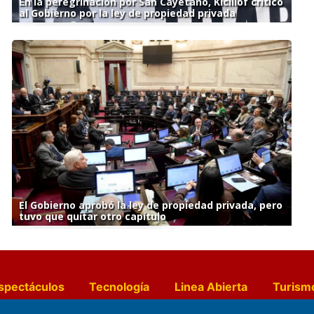
En la peregrinación por San Cayetano, Kicillof criticó
al Gobierno por la ley de propiedad privada
El Gobierno aprobó la ley de propiedad privada, pero
tuvo que quitar otro capítulo
spectáculos
Tecnología
Linea Abierta
Turism