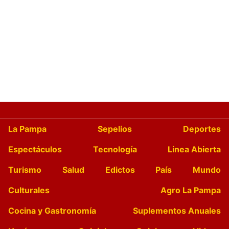
La Pampa
Sepelios
Deportes
Espectáculos
Tecnología
Linea Abierta
Turismo
Salud
Edictos
País
Mundo
Culturales
Agro La Pampa
Cocina y Gastronomía
Suplementos Anuales