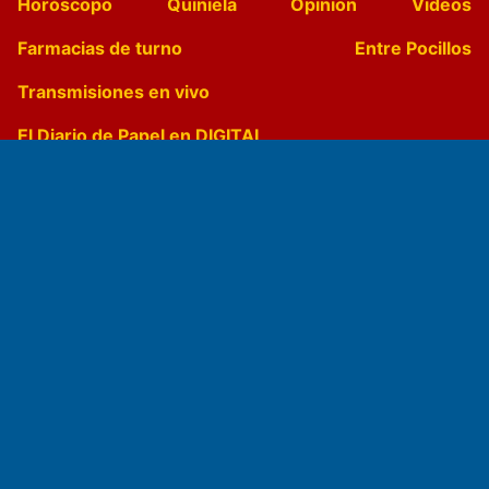
Horóscopo
Quiniela
Opinion
Videos
Farmacias de turno
Entre Pocillos
Transmisiones en vivo
El Diario de Papel en DIGITAL
Fundado por el
Doctor Antonio Nemesio
Primera edición: Domingo 3 de Mayo de 1992