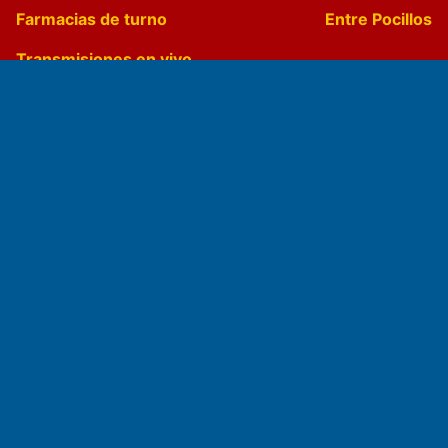
Farmacias de turno
Entre Pocillos
Transmisiones en vivo
El Diario de Papel en DIGITAL
Fundado por el
Doctor Antonio Nemesio
Primera edición: Domingo 3 de Mayo de 1992
Miembro de ADIRA,ADEPA y CPPAL