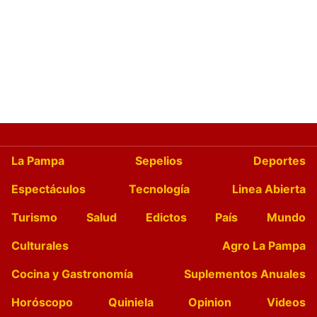
La Pampa
Sepelios
Deportes
Espectáculos
Tecnología
Linea Abierta
Turismo
Salud
Edictos
País
Mundo
Culturales
Agro La Pampa
Cocina y Gastronomía
Suplementos Anuales
Horóscopo
Quiniela
Opinion
Videos