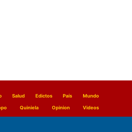
o
Salud
Edictos
País
Mundo
opo
Quiniela
Opinion
Videos
El Diario de Papel en DIGITAL