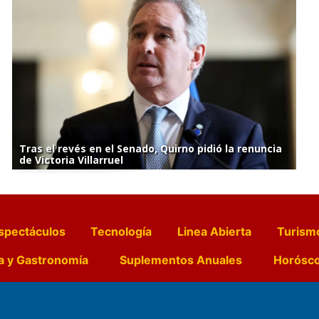
Tras el revés en el Senado, Quirno pidió la renuncia
de Victoria Villarruel
spectáculos
Tecnología
Linea Abierta
Turism
a y Gastronomía
Suplementos Anuales
Horósc
e Pocillos
Transmisiones en vivo