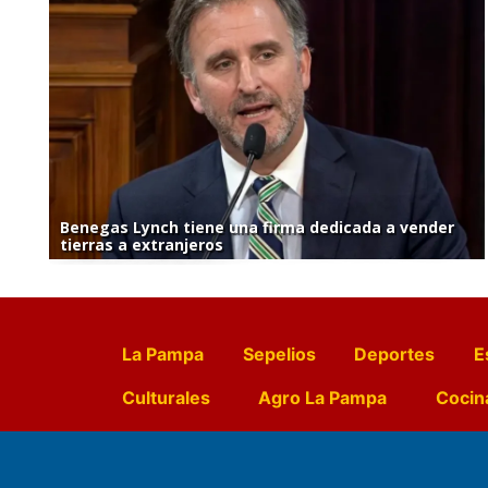
Benegas Lynch tiene una firma dedicada a vender
tierras a extranjeros
La Pampa
Sepelios
Deportes
E
Culturales
Agro La Pampa
Cocin
Farmacias de turno
Entr