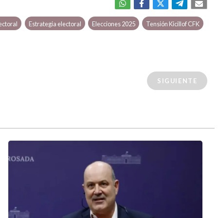
ectoral
Estrategia electoral
Elecciones 2025
Tensión Kicillof CFK
SIGUIENTE