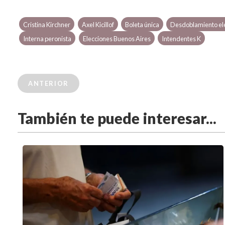
Cristina Kirchner
Axel Kicillof
Boleta única
Desdoblamiento el
Interna peronista
Elecciones Buenos Aires
Intendentes K
ANTERIOR
También te puede interesar...